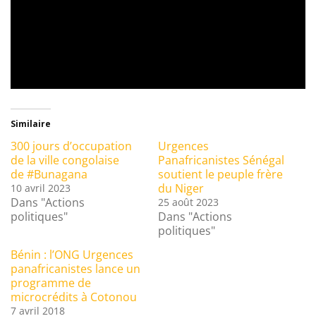
Similaire
300 jours d’occupation
Urgences
de la ville congolaise
Panafricanistes Sénégal
de #Bunagana
soutient le peuple frère
du Niger
10 avril 2023
Dans "Actions
25 août 2023
politiques"
Dans "Actions
politiques"
Bénin : l’ONG Urgences
panafricanistes lance un
programme de
microcrédits à Cotonou
7 avril 2018