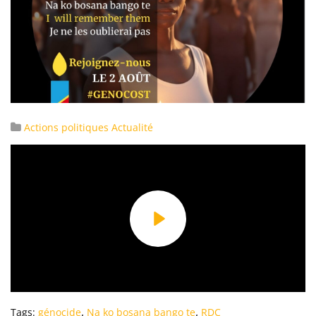
Actions politiques
Actualité
Play
,
,
Tags:
génocide
Na ko bosana bango te
RDC