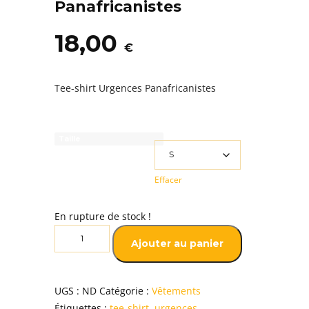
Panafricanistes
18,00
€
Tee-shirt Urgences Panafricanistes
Taille
Effacer
En rupture de stock !
quantité
Ajouter au panier
de
Tee-
shirt
UGS :
ND
Catégorie :
Vêtements
Urgences
Étiquettes :
tee-shirt
,
urgences