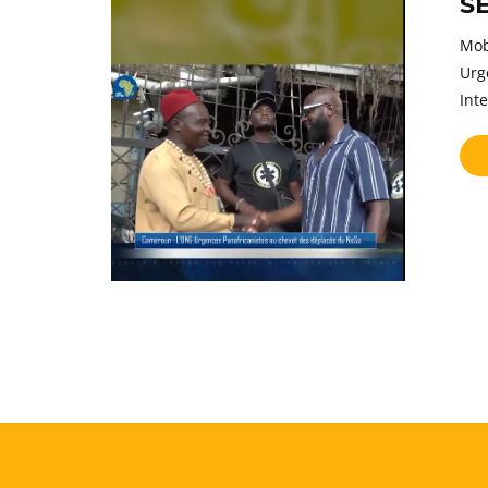
S
Mob
Urg
Int