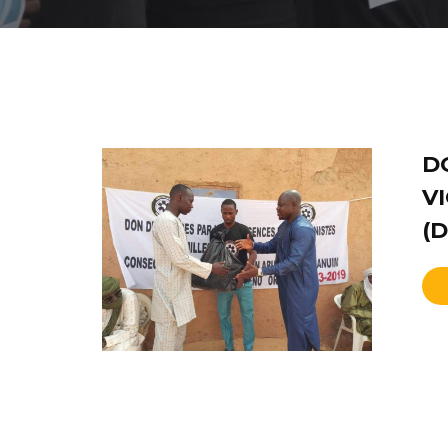
D
V
(