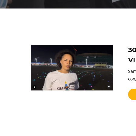
3
V
Sam
con