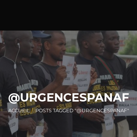
@URGENCESPANAF
ACCUEIL
POSTS TAGGED "@URGENCESPANAF"