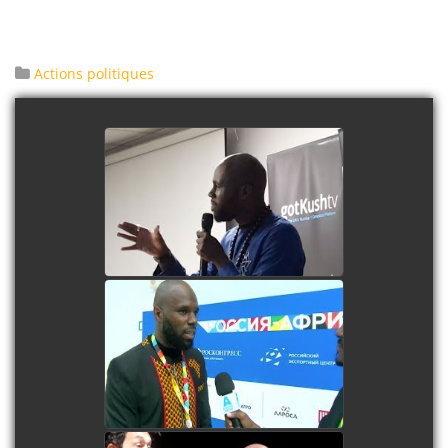
Actions politiques
KEMI SEBA IN LONDON
: " BEING DEMONIZED
BY THE DEVIL IS A
GOOD WAY "
watch video
RUSSIE : " INTERVIEW
DE KEMI SEBA AU
FORUM DE SOTCHI "
watch video