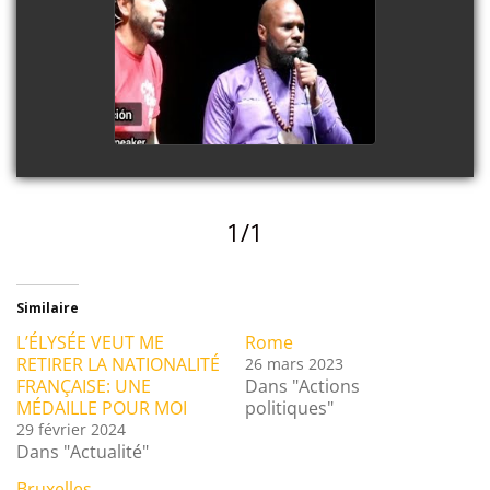
Madrid
watch video
1/1
Similaire
L’ÉLYSÉE VEUT ME
Rome
RETIRER LA NATIONALITÉ
26 mars 2023
FRANÇAISE: UNE
Dans "Actions
MÉDAILLE POUR MOI
politiques"
29 février 2024
Dans "Actualité"
Bruxelles