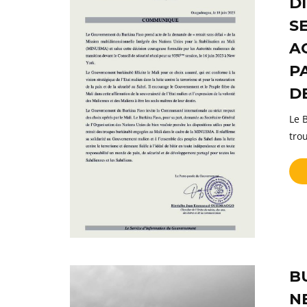
D
S
A
P
D
Le 
tro
B
N