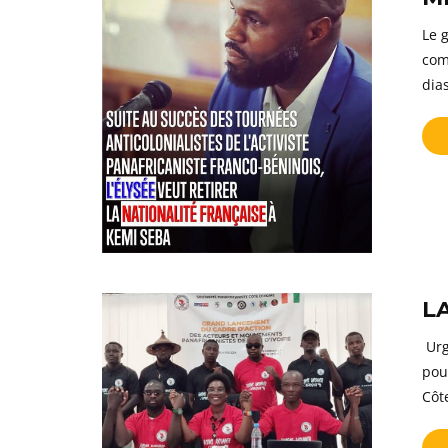
Le 
com
dia
L
Urg
pou
Côte