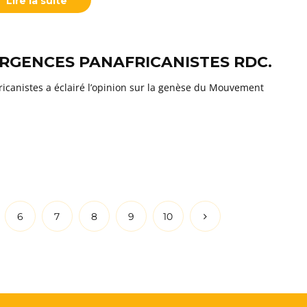
Lire la suite
RGENCES PANAFRICANISTES RDC.
ricanistes a éclairé l’opinion sur la genèse du Mouvement
6
7
8
9
10