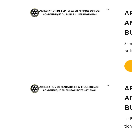
A
A
B
S’en
pui
A
A
B
Le 
tie