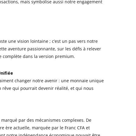
ansactions, mais symbolise aussi notre engagement
ste une vision lointaine ; c’est un pas vers notre
ette aventure passionnante, sur les défis à relever
yse complète dans la version premium.
nifiée
vraiment changer notre avenir : une monnaie unique
n rêve qui pourrait devenir réalité, et qui nous
été marqué par des mécanismes complexes. De
tre ère actuelle, marquée par le Franc CFA et
ment notre indépendance économique pouvait être