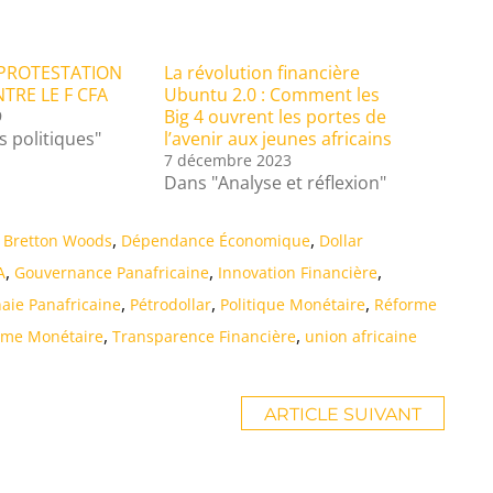
PROTESTATION
La révolution financière
TRE LE F CFA
Ubuntu 2.0 : Comment les
Big 4 ouvrent les portes de
9
s politiques"
l’avenir aux jeunes africains
7 décembre 2023
Dans "Analyse et réflexion"
,
,
Bretton Woods
Dépendance Économique
Dollar
,
,
,
A
Gouvernance Panafricaine
Innovation Financière
,
,
,
ie Panafricaine
Pétrodollar
Politique Monétaire
Réforme
,
,
ème Monétaire
Transparence Financière
union africaine
ARTICLE SUIVANT